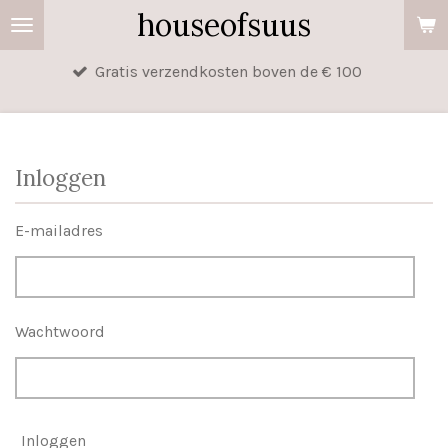
houseofsuus
Ga
direct
Gratis verzendkosten boven de € 100
naar
de
hoofdinhoud
Inloggen
E-mailadres
Wachtwoord
Inloggen