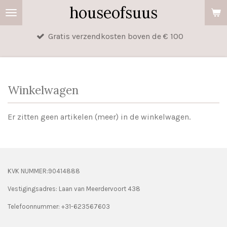
houseofsuus
Ga
direct
Gratis verzendkosten boven de € 100
naar
de
hoofdinhoud
Winkelwagen
Er zitten geen artikelen (meer) in de winkelwagen.
KVK NUMMER:90414888
Vestigingsadres: Laan van Meerdervoort 438
Telefoonnummer: +31-623567603